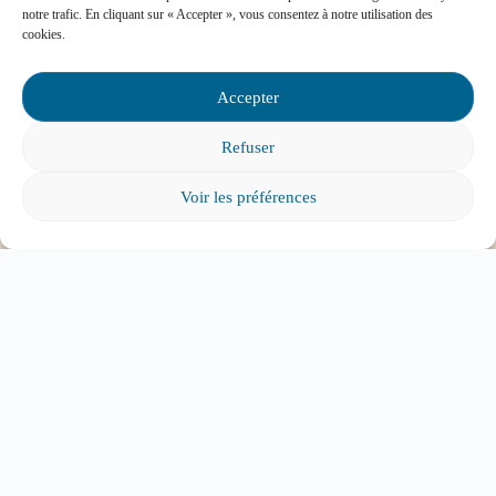
notre trafic. En cliquant sur « Accepter », vous consentez à notre utilisation des
cookies.
Accepter
Tout voir
Refuser
Voir les préférences
ABONNEZ-VOUS À
L'INFOLETTRE
Pour tous les parents intéressés par l’éducation et
l’engagement parental.
Cliquez ici pour vous abonner