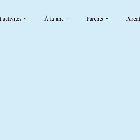
 activités
À la une
Parents
Paren