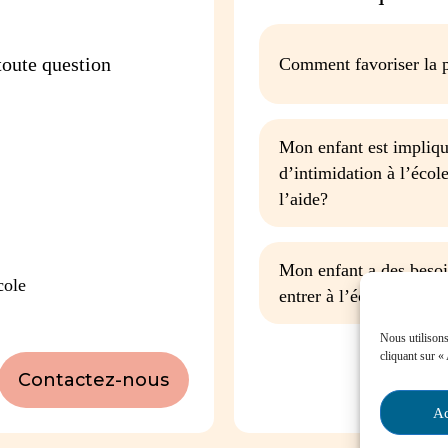
oute question
Comment favoriser la p
Mon enfant est impliqu
d’intimidation à l’écol
l’aide?
Mon enfant a des besoin
cole
entrer à l’école, que fa
Nous utilisons
cliquant sur «
Contactez-nous
Ac