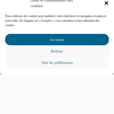
Gérer le consentement aux
cookies
Mon enfant a des besoins particuliers et il va
Nous utilisons des cookies pour améliorer votre expérience de navigation et analyser
notre trafic. En cliquant sur « Accepter », vous consentez à notre utilisation des
entrer à l’école, que faire?
cookies.
Accepter
Refuser
Tout voir
Voir les préférences
ABONNEZ-VOUS À
L'INFOLETTRE
Pour tous les parents intéressés par l’éducation et
l’engagement parental.