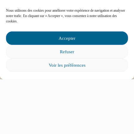
Nous utilisons des cookies pour améliorer votre expérience de navigation et analyser
notre trafic. En cliquant sur « Accepter », vous consentez à notre utilisation des
cookies.
Mon enfant est impliqué dans une situation
d’intimidation à l’école, où puis-je trouver de
l’aide?
Accepter
Refuser
Voir les préférences
Mon enfant a des besoins particuliers et il va
entrer à l’école, que faire?
Tout voir