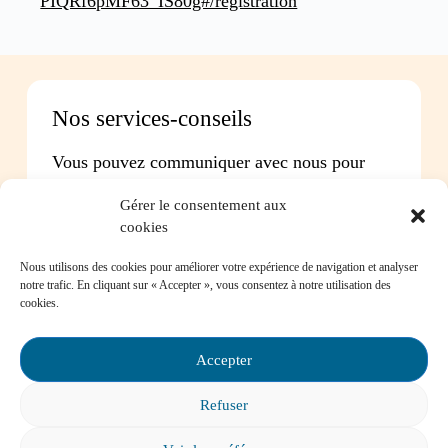
PIQRf6pMF63_IS80g#/registration
Nos services-conseils
Vous pouvez communiquer avec nous pour
toute question concernant :
Gérer le consentement aux
cookies
Les instances de participation parentale
La Loi sur l’instruction publique
Nous utilisons des cookies pour améliorer votre expérience de navigation et analyser
La réussite de votre enfant
notre trafic. En cliquant sur « Accepter », vous consentez à notre utilisation des
Le bien-être de votre enfant à l’école
cookies.
Les problèmes de communication avec l’école
Accepter
Contactez-nous
Refuser