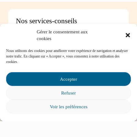
Nos services-conseils
Gérer le consentement aux
Vous pouvez communiquer avec nous pour
cookies
toute question concernant :
Nous utilisons des cookies pour améliorer votre expérience de navigation et analyser
notre trafic. En cliquant sur « Accepter », vous consentez à notre utilisation des
Les instances de participation parentale
cookies.
La Loi sur l’instruction publique
La réussite de votre enfant
Le bien-être de votre enfant à l’école
Accepter
Les problèmes de communication avec l’école
Refuser
Contactez-nous
Voir les préférences
Foire aux questions