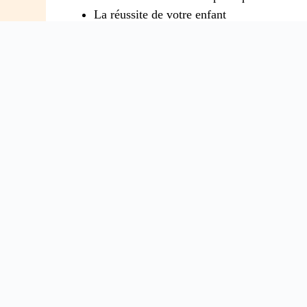
La réussite de votre enfant
Le bien-être de votre enfant à l’école
Les problèmes de communication avec l’é
ABONNEZ-VOUS À L'INFOL
Pour tous les parents intéressés par l’éduca
parental.