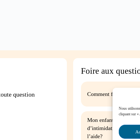
Foire aux questi
oute question
Comment favoriser la p
Nous utilisons
cliquant sur «
Mon enfant est impliqu
d’intimidation à l’écol
Ac
l’aide?