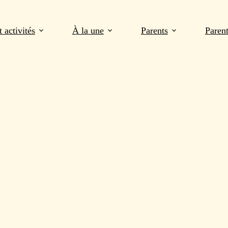
 activités
À la une
Parents
Paren