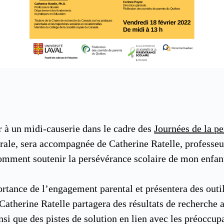
er à un midi-causerie dans le cadre des
Journées de la pe
érale, sera accompagnée de Catherine Ratelle, professeur
omment soutenir la persévérance scolaire de mon enfan
ortance de l’engagement parental et présentera des outi
 Catherine Ratelle partagera des résultats de recherche 
nsi que des pistes de solution en lien avec les préoccup