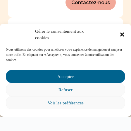
Contactez-nous
Foire aux questions
Gérer le consentement aux
cookies
Comment favoriser la persévérance scolaire?
Nous utilisons des cookies pour améliorer votre expérience de navigation et analyser
notre trafic. En cliquant sur « Accepter », vous consentez à notre utilisation des
cookies.
Accepter
Mon enfant est impliqué dans une situation
d’intimidation à l’école, où puis-je trouver de
Refuser
l’aide?
Voir les préférences
Mon enfant a des besoins particuliers et il va