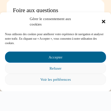
Foire aux questions
Gérer le consentement aux
cookies
Comment favoriser la persévérance scolaire?
Nous utilisons des cookies pour améliorer votre expérience de navigation et analyser
notre trafic. En cliquant sur « Accepter », vous consentez à notre utilisation des
cookies.
Mon enfant est impliqué dans une situation
Accepter
d’intimidation à l’école, où puis-je trouver de
l’aide?
Refuser
Voir les préférences
Mon enfant a des besoins particuliers et il va
entrer à l’école, que faire?