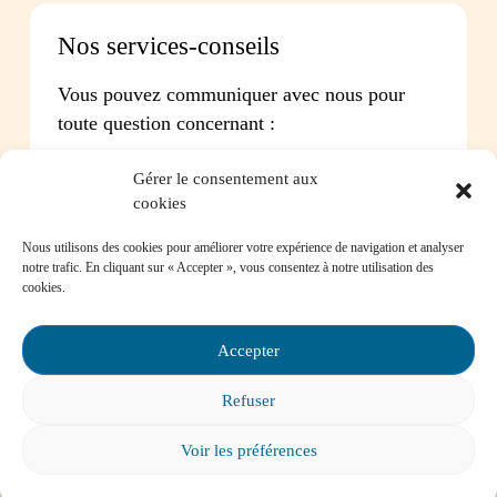
Nos services-conseils
Vous pouvez communiquer avec nous pour
toute question concernant :
Les instances de participation parentale
Gérer le consentement aux
La Loi sur l’instruction publique
cookies
La réussite de votre enfant
Le bien-être de votre enfant à l’école
Nous utilisons des cookies pour améliorer votre expérience de navigation et analyser
Les problèmes de communication avec l’école
notre trafic. En cliquant sur « Accepter », vous consentez à notre utilisation des
cookies.
Contactez-nous
Accepter
Refuser
Foire aux questions
Voir les préférences