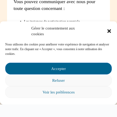
Vous pouvez communiquer avec nous pour
toute question concernant :
Les instances de participation parentale
La Loi sur l’instruction publique
Gérer le consentement aux
La réussite de votre enfant
cookies
Le bien-être de votre enfant à l’école
Les problèmes de communication avec l’école
Nous utilisons des cookies pour améliorer votre expérience de navigation et analyser
notre trafic. En cliquant sur « Accepter », vous consentez à notre utilisation des
cookies.
Contactez-nous
Accepter
Refuser
Foire aux questions
Voir les préférences
Comment favoriser la persévérance scolaire?