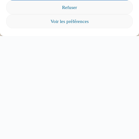
Refuser
Comment favoriser la persévérance scolaire?
Voir les préférences
Mon enfant est impliqué dans une situation
d’intimidation à l’école, où puis-je trouver de
l’aide?
Mon enfant a des besoins particuliers et il va
entrer à l’école, que faire?