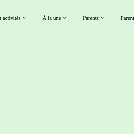
 activités
À la une
Parents
Paren