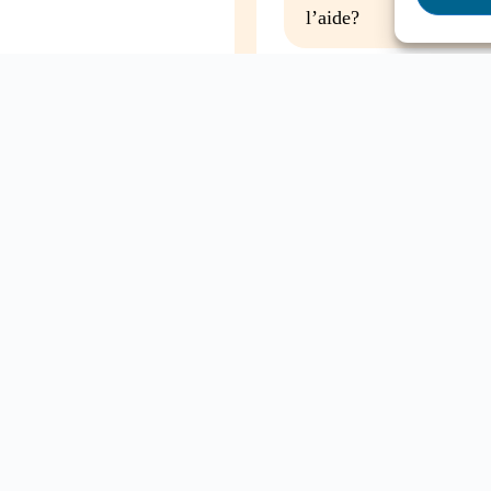
l’aide?
Mon enfant a des besoin
cole
entrer à l’école, que fa
Contactez-nous
ETTRE
tion et l’engagement
Clique