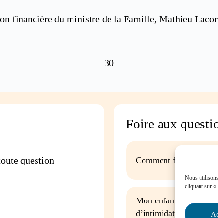
ion financière du ministre de la Famille, Mathieu Lacom
– 30 –
Foire aux questi
oute question
Comment favoriser la p
Nous utilisons
cliquant sur «
Mon enfant est impliqu
d’intimidation à l’écol
Ac