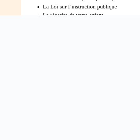
La Loi sur l’instruction publique
La réussite de votre enfant
Le bien-être de votre enfant à l’école
Les problèmes de communication avec l’é
ABONNEZ-VOUS À L'INFOL
Pour tous les parents intéressés par l’éduca
parental.