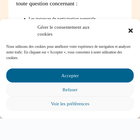
toute question concernant :
Les instances de participation parentale
La Loi sur l’instruction publique
Gérer le consentement aux
La réussite de votre enfant
cookies
Le bien-être de votre enfant à l’école
Les problèmes de communication avec l’école
Nous utilisons des cookies pour améliorer votre expérience de navigation et analyser
notre trafic. En cliquant sur « Accepter », vous consentez à notre utilisation des
cookies.
Contactez-nous
Accepter
Refuser
Foire aux questions
Voir les préférences
Comment favoriser la persévérance scolaire?