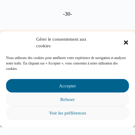
-30-
Gérer le consentement aux
cookies
Nos services-conseils
Nous utilisons des cookies pour améliorer votre expérience de navigation et analyser
Vous pouvez communiquer avec nous pour
notre trafic. En cliquant sur « Accepter », vous consentez à notre utilisation des
cookies.
toute question concernant :
Les instances de participation parentale
Accepter
La Loi sur l’instruction publique
La réussite de votre enfant
Refuser
Le bien-être de votre enfant à l’école
Les problèmes de communication avec l’école
Voir les préférences
Contactez-nous