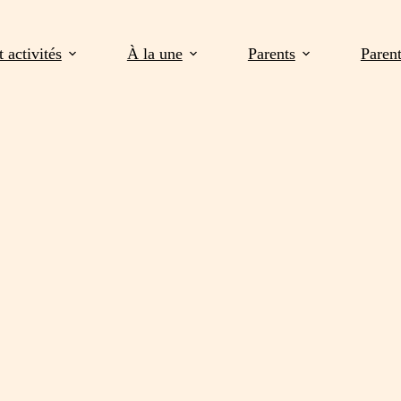
 activités
À la une
Parents
Paren