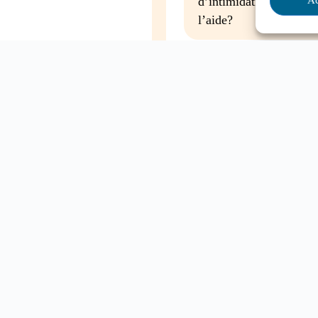
d’intimidation à l’écol
l’aide?
Mon enfant a des besoin
cole
entrer à l’école, que fa
Contactez-nous
ETTRE
tion et l’engagement
Clique