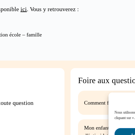
isponible
ici
. Vous y retrouverez :
tion école – famille
Foire aux questi
oute question
Comment favoriser la p
Nous utilisons
cliquant sur «
Mon enfant est impliqu
Ac