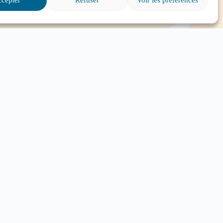
e, où puis-je trouver de
s particuliers et il va
ire?
Tout voir
z ici pour vous abonner