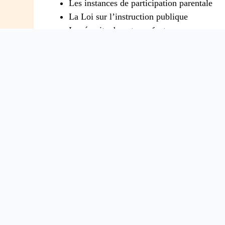
Les instances de participation parentale
La Loi sur l’instruction publique
La réussite de votre enfant
Le bien-être de votre enfant à l’école
Les problèmes de communication avec l’é
ABONNEZ-VOUS À L'INFOL
Pour tous les parents intéressés par l’éduca
parental.