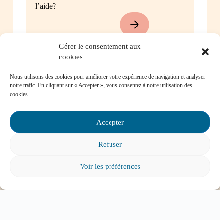
l’aide?
Gérer le consentement aux
cookies
Mon enfant a des besoins particuliers et il va
entrer à l’école, que faire?
Nous utilisons des cookies pour améliorer votre expérience de navigation et analyser
notre trafic. En cliquant sur « Accepter », vous consentez à notre utilisation des
cookies.
Accepter
Tout voir
Refuser
Voir les préférences
ABONNEZ-VOUS À