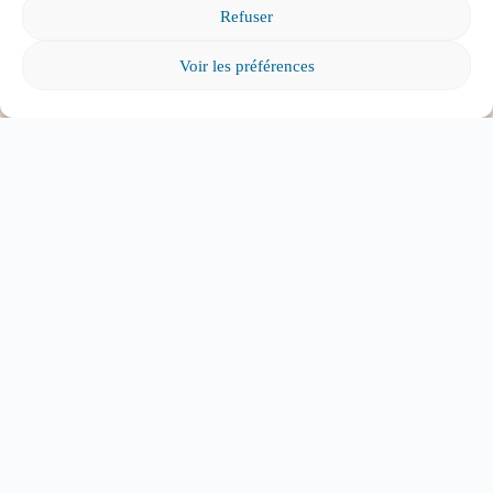
Refuser
Voir les préférences
Mon enfant est impliqué dans une situation
d’intimidation à l’école, où puis-je trouver de
l’aide?
Mon enfant a des besoins particuliers et il va
entrer à l’école, que faire?
Tout voir