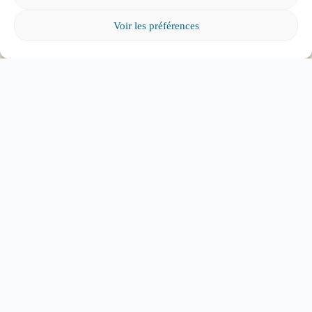
Mon enfant est impliqué dans une situation
Voir les préférences
d’intimidation à l’école, où puis-je trouver de
l’aide?
Mon enfant a des besoins particuliers et il va
entrer à l’école, que faire?
Tout voir