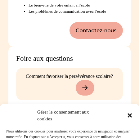
Le bien-être de votre enfant à l’école
Les problèmes de communication avec l’école
Contactez-nous
Foire aux questions
Comment favoriser la persévérance scolaire?
Gérer le consentement aux
Mon enfant est impliqué dans une situation
cookies
d’intimidation à l’école, où puis-je trouver de
l’aide?
Nous utilisons des cookies pour améliorer votre expérience de navigation et analyser
notre trafic. En cliquant sur « Accepter », vous consentez à notre utilisation des