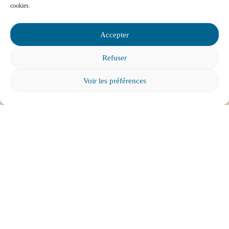
cookies.
Accepter
Mon enfant a des besoins particuliers et il va
entrer à l’école, que faire?
Refuser
Voir les préférences
Tout voir
ABONNEZ-VOUS À
L'INFOLETTRE
Pour tous les parents intéressés par l’éducation et