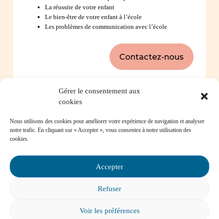
La réussite de votre enfant
Le bien-être de votre enfant à l’école
Les problèmes de communication avec l’école
Contactez-nous
Gérer le consentement aux
Foire aux questions
cookies
Nous utilisons des cookies pour améliorer votre expérience de navigation et analyser
Comment favoriser la persévérance scolaire?
notre trafic. En cliquant sur « Accepter », vous consentez à notre utilisation des
cookies.
Accepter
Mon enfant est impliqué dans une situation
Refuser
d’intimidation à l’école, où puis-je trouver de
l’aide?
Voir les préférences