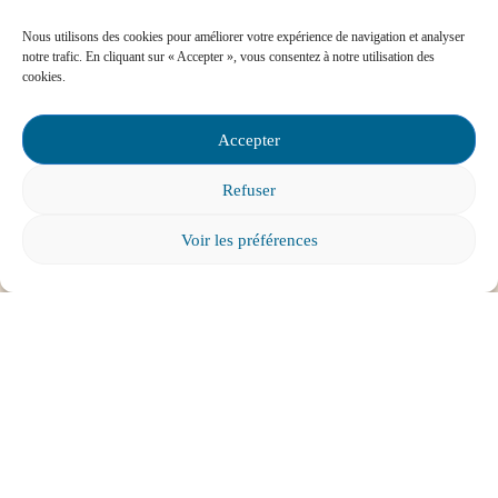
Contactez-nous
Nous utilisons des cookies pour améliorer votre expérience de navigation et analyser
notre trafic. En cliquant sur « Accepter », vous consentez à notre utilisation des
cookies.
Foire aux questions
Accepter
Comment favoriser la persévérance scolaire?
Refuser
Voir les préférences
Mon enfant est impliqué dans une situation
d’intimidation à l’école, où puis-je trouver de
l’aide?