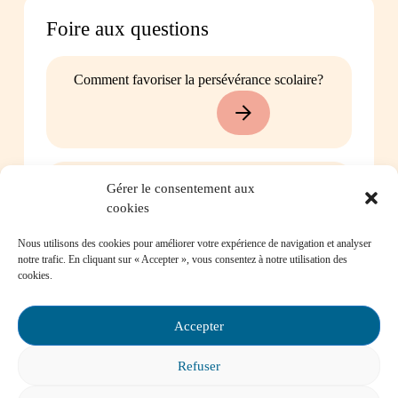
Foire aux questions
Comment favoriser la persévérance scolaire?
Mon enfant est impliqué dans une situation
Gérer le consentement aux
d’intimidation à l’école, où puis-je trouver de
cookies
l’aide?
Nous utilisons des cookies pour améliorer votre expérience de navigation et analyser
notre trafic. En cliquant sur « Accepter », vous consentez à notre utilisation des
cookies.
Accepter
Mon enfant a des besoins particuliers et il va
entrer à l’école, que faire?
Refuser