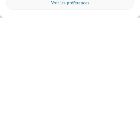
Voir les préférences
Tout voir
ABONNEZ-VOUS À
L'INFOLETTRE
Pour tous les parents intéressés par l’éducation et
l’engagement parental.
Cliquez ici pour vous abonner