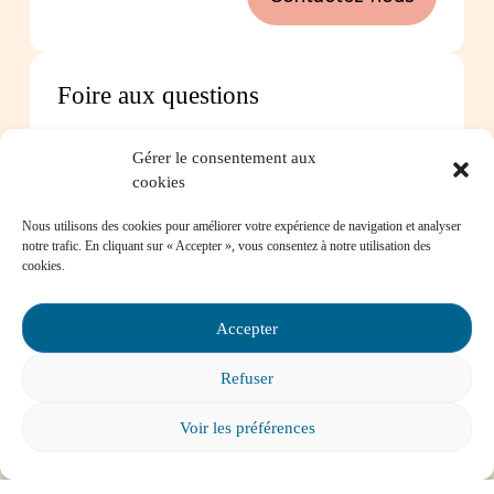
Foire aux questions
Comment favoriser la persévérance scolaire?
Gérer le consentement aux
cookies
Nous utilisons des cookies pour améliorer votre expérience de navigation et analyser
notre trafic. En cliquant sur « Accepter », vous consentez à notre utilisation des
cookies.
Mon enfant est impliqué dans une situation
d’intimidation à l’école, où puis-je trouver de
Accepter
l’aide?
Refuser
Voir les préférences
Mon enfant a des besoins particuliers et il va