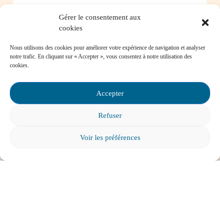
Gérer le consentement aux
Comment favoriser la persévérance scolaire?
cookies
Nous utilisons des cookies pour améliorer votre expérience de navigation et analyser
notre trafic. En cliquant sur « Accepter », vous consentez à notre utilisation des
cookies.
Mon enfant est impliqué dans une situation
d’intimidation à l’école, où puis-je trouver de
Accepter
l’aide?
Refuser
Voir les préférences
Mon enfant a des besoins particuliers et il va
entrer à l’école, que faire?