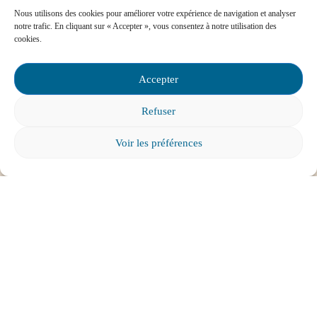
Nous utilisons des cookies pour améliorer votre expérience de navigation et analyser
notre trafic. En cliquant sur « Accepter », vous consentez à notre utilisation des
Mon enfant est impliqué dans une situation
cookies.
d’intimidation à l’école, où puis-je trouver de
l’aide?
Accepter
Refuser
Voir les préférences
Mon enfant a des besoins particuliers et il va
entrer à l’école, que faire?
Tout voir