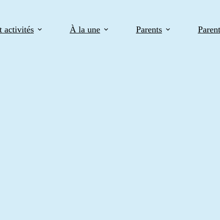
 activités
À la une
Parents
Paren