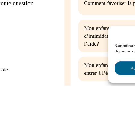
oute question
Comment favoriser la p
Mon enfant est impliqu
d’intimidation à l’écol
l’aide?
Nous utilisons
cliquant sur «
Mon enfant a des besoin
Ac
cole
entrer à l’école, que fa
Contactez-nous