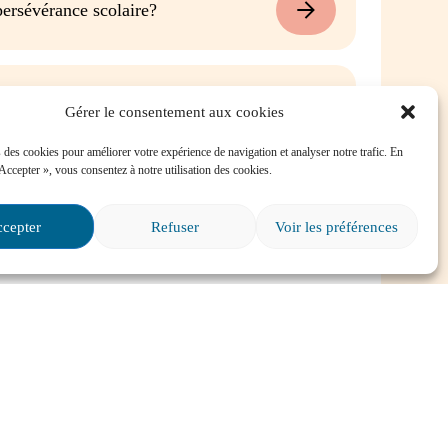
ersévérance scolaire?
é dans une situation
Gérer le consentement aux cookies
e, où puis-je trouver de
 des cookies pour améliorer votre expérience de navigation et analyser notre trafic. En
 Accepter », vous consentez à notre utilisation des cookies.
s particuliers et il va
cepter
Refuser
Voir les préférences
ire?
Tout voir