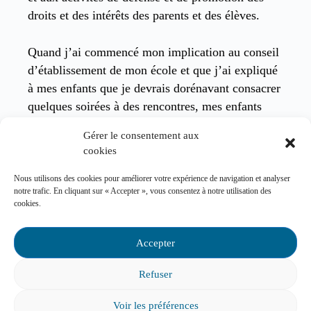
droits et des intérêts des parents et des élèves.
Quand j’ai commencé mon implication au conseil
d’établissement de mon école et que j’ai expliqué
à mes enfants que je devrais dorénavant consacrer
quelques soirées à des rencontres, mes enfants
m’ont donné un petit bonhomme en lego. Le
Gérer le consentement aux
bonhomme les représentait : ils ne voulaient pas
cookies
que je m’ennuie d’eux. Avec le temps, ce petit
lego est venu à représenter non seulement mes
Nous utilisons des cookies pour améliorer votre expérience de navigation et analyser
notre trafic. En cliquant sur « Accepter », vous consentez à notre utilisation des
enfants, mais tous les enfants du Québec. Je l’ai
cookies.
toujours dans ma poche lors de mes rencontres,
pour ne jamais oublier pourquoi je m’implique.
Accepter
C’est le fil conducteur qui m’a aidé à persévérer.
Refuser
Cet été,
je passe le flambeau à Mélanie Laviolette
et je sens que je laisse la présidence de la FCPQ
Voir les préférences