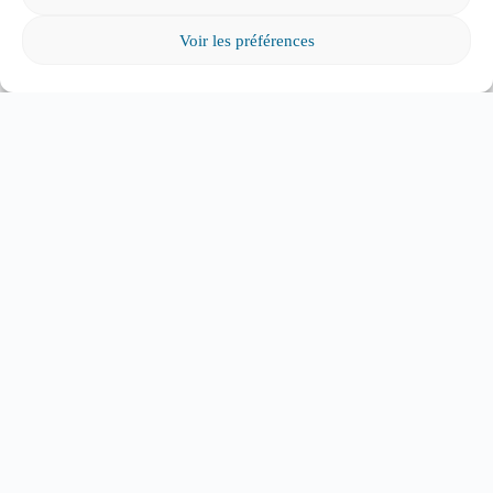
pendant le mois de mai pour appuyer cette
Voir les préférences
demande.
J’aimerais terminer en parlant de l’initiative de la
Fédération pour valoriser les parents engagés et
leur implication : la Semaine nationale de
l’engagement parental en éducation, qui s’est
conclue ce samedi avec le Grand rendez-vous
national des parents.