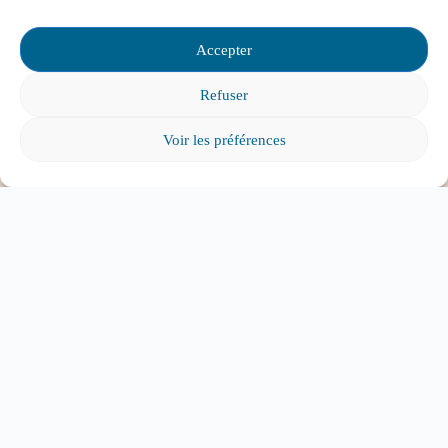
Accepter
Refuser
Mon enfant est impliqué dans une situation
d’intimidation à l’école, où puis-je trouver de
Voir les préférences
l’aide?
Mon enfant a des besoins particuliers et il va
entrer à l’école, que faire?
Tout voir