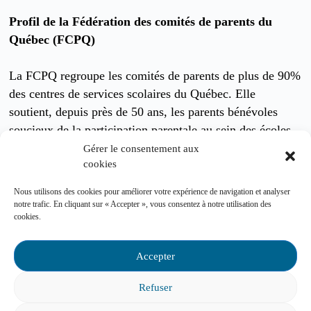
Profil de la Fédération des comités de parents du
Québec (FCPQ)
La FCPQ regroupe les comités de parents de plus de 90%
des centres de services scolaires du Québec. Elle
soutient, depuis près de 50 ans, les parents bénévoles
soucieux de la participation parentale au sein des écoles
publiques primaires et secondaires dans le but d’assurer
Gérer le consentement aux
cookies
la qualité de l’éducation offerte aux enfants.
Nous utilisons des cookies pour améliorer votre expérience de navigation et analyser
notre trafic. En cliquant sur « Accepter », vous consentez à notre utilisation des
cookies.
Nos services-conseils
Accepter
Vous pouvez communiquer avec nous pour
Refuser
toute question concernant :