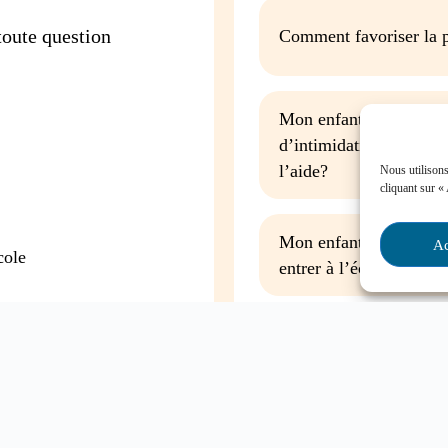
oute question
Comment favoriser la p
Mon enfant est impliqu
d’intimidation à l’écol
l’aide?
Nous utilisons
cliquant sur «
Mon enfant a des besoin
Ac
cole
entrer à l’école, que fa
Contactez-nous