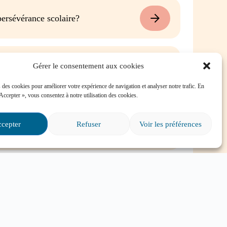
ersévérance scolaire?
é dans une situation
Gérer le consentement aux cookies
e, où puis-je trouver de
 des cookies pour améliorer votre expérience de navigation et analyser notre trafic. En
 Accepter », vous consentez à notre utilisation des cookies.
s particuliers et il va
cepter
Refuser
Voir les préférences
ire?
Tout voir