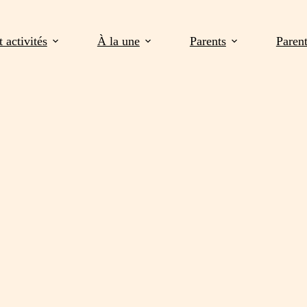
 activités
À la une
Parents
Paren