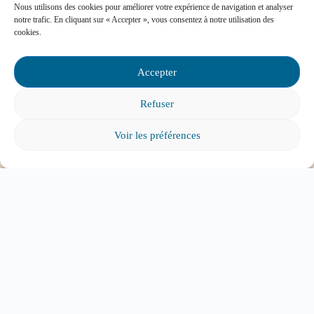
Nous utilisons des cookies pour améliorer votre expérience de navigation et analyser
notre trafic. En cliquant sur « Accepter », vous consentez à notre utilisation des
Mon enfant est impliqué dans une situation
cookies.
d’intimidation à l’école, où puis-je trouver de
l’aide?
Accepter
Refuser
Voir les préférences
Mon enfant a des besoins particuliers et il va
entrer à l’école, que faire?
Tout voir