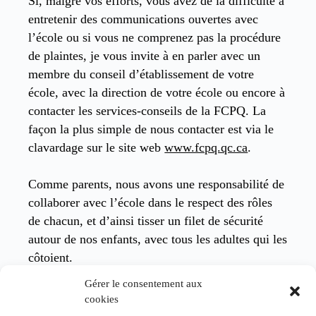
Si, malgré vos efforts, vous avez de la difficulté à
entretenir des communications ouvertes avec
l’école ou si vous ne comprenez pas la procédure
de plaintes, je vous invite à en parler avec un
membre du conseil d’établissement de votre
école, avec la direction de votre école ou encore à
contacter les services-conseils de la FCPQ. La
façon la plus simple de nous contacter est via le
clavardage sur le site web
www.fcpq.qc.ca
.
Comme parents, nous avons une responsabilité de
collaborer avec l’école dans le respect des rôles
de chacun, et d’ainsi tisser un filet de sécurité
autour de nos enfants, avec tous les adultes qui les
côtoient.
Gérer le consentement aux
Nous avons aussi la responsabilité, si nous
cookies
entendons parler ou si nous sommes témoins